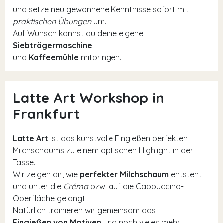
und setze neu gewonnene Kenntnisse sofort mit
praktischen Übungen
um.
Auf Wunsch kannst du deine eigene
Siebträgermaschine
und
Kaffeemühle
mitbringen.
Latte Art Workshop in
Frankfurt
Latte Art
ist das kunstvolle Eingießen perfekten
Milchschaums zu einem optischen Highlight in der
Tasse.
Wir zeigen dir, wie
perfekter Milchschaum
entsteht
und unter die
Créma
bzw. auf die Cappuccino-
Oberfläche gelangt.
Natürlich trainieren wir gemeinsam das
Eingießen von Motiven
und noch vieles mehr.