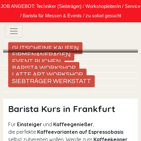
JOB ANGEBOT: Techniker (Siebträger) / Workshopleiter/in / Service
/ Barista für Messen & Events / zu sofort gesucht
GUTSCHEINE KAUFEN
FIRMENANFRAGEN
EVENT BUCHEN
BARISTA WORKSHOP
LATTE ART WORKSHOP
SIEBTRÄGER WERKSTATT
Barista Kurs in Frankfurt
Für
Einsteiger
und
Kaffeegenießer
,
die perfekte
Kaffeevarianten auf Espressobasis
selbst zubereiten wollen. Werde zum
Kaffeekenner