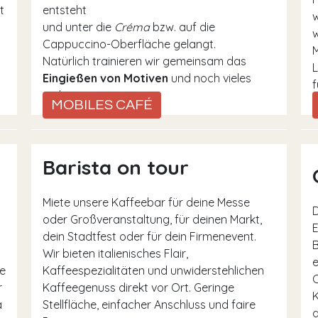
t
entsteht
w
und unter die
Créma
bzw. auf die
w
Cappuccino-Oberfläche gelangt.
Natürlich trainieren wir gemeinsam das
L
Eingießen von Motiven
und noch vieles
f
mehr.
MOBILES CAFÉ
Barista on tour
Miete unsere Kaffeebar für deine Messe
D
oder Großveranstaltung, für deinen Markt,
E
dein Stadtfest oder für dein Firmenevent.
B
Wir bieten italienisches Flair,
e
e
Kaffeespezialitäten und unwiderstehlichen
O
r
Kaffeegenuss direkt vor Ort. Geringe
K
a
Stellfläche, einfacher Anschluss und faire
a