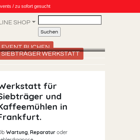
vents / zu sofort gesucht
Search
LINE SHOP
EVENT BUCHEN
SIEBTRÄGER WERKSTATT
Werkstatt für
Siebträger und
Kaffeemühlen in
Frankfurt.
Ob
Wartung
,
Reparatur
oder
ehlerdiagnose –