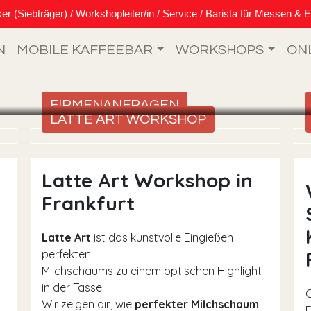
Siebträger) / Workshopleiter/in / Service / Barista für Messen & E
N
MOBILE KAFFEEBAR
WORKSHOPS
ON
FIRMENANFRAGEN
LATTE ART WORKSHOP
Latte Art Workshop in
Frankfurt
Latte Art
ist das kunstvolle Eingießen
perfekten
Milchschaums zu einem optischen Highlight
in der Tasse.
Wir zeigen dir, wie
perfekter Milchschaum
F