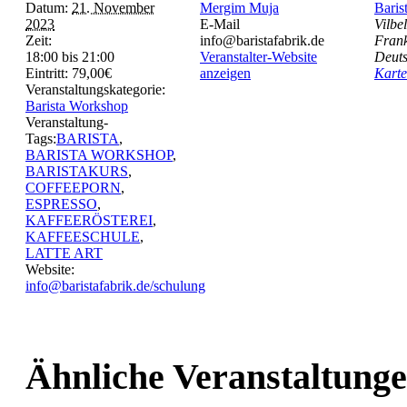
Datum:
21. November
Mergim Muja
Baris
2023
E-Mail
Vilbe
Zeit:
info@baristafabrik.de
Frank
18:00 bis 21:00
Veranstalter-Website
Deut
Eintritt:
79,00€
anzeigen
Karte
Veranstaltungskategorie:
Barista Workshop
Veranstaltung-
Tags:
BARISTA
,
BARISTA WORKSHOP
,
BARISTAKURS
,
COFFEEPORN
,
ESPRESSO
,
KAFFEERÖSTEREI
,
KAFFEESCHULE
,
LATTE ART
Website:
info@baristafabrik.de/schulung
Ähnliche Veranstaltung