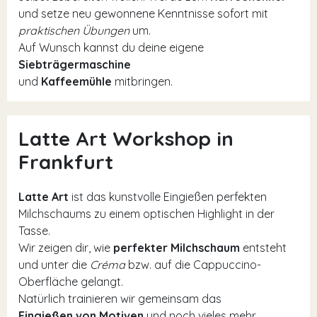
und setze neu gewonnene Kenntnisse sofort mit
praktischen Übungen
um.
Auf Wunsch kannst du deine eigene
Siebträgermaschine
und
Kaffeemühle
mitbringen.
Latte Art Workshop in
Frankfurt
Latte Art
ist das kunstvolle Eingießen perfekten
Milchschaums zu einem optischen Highlight in der
Tasse.
Wir zeigen dir, wie
perfekter Milchschaum
entsteht
und unter die
Créma
bzw. auf die Cappuccino-
Oberfläche gelangt.
Natürlich trainieren wir gemeinsam das
Eingießen von Motiven
und noch vieles mehr.