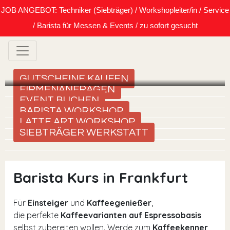
JOB ANGEBOT: Techniker (Siebträger) / Workshopleiter/in / Service
/ Barista für Messen & Events / zu sofort gesucht
GUTSCHEINE KAUFEN
FIRMENANFRAGEN
EVENT BUCHEN
BARISTA WORKSHOP
LATTE ART WORKSHOP
SIEBTRÄGER WERKSTATT
Barista Kurs in Frankfurt
Für
Einsteiger
und
Kaffeegenießer
,
die perfekte
Kaffeevarianten auf Espressobasis
selbst zubereiten wollen. Werde zum
Kaffeekenner