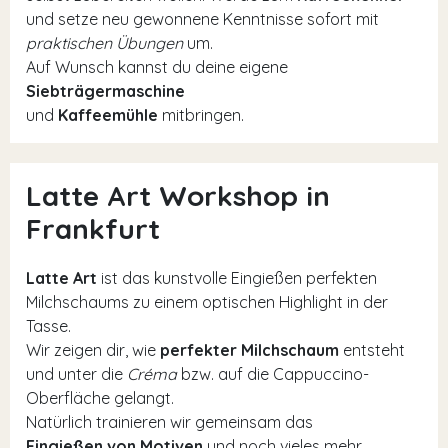
und setze neu gewonnene Kenntnisse sofort mit
praktischen Übungen
um.
Auf Wunsch kannst du deine eigene
Siebträgermaschine
und
Kaffeemühle
mitbringen.
Latte Art Workshop in
Frankfurt
Latte Art
ist das kunstvolle Eingießen perfekten
Milchschaums zu einem optischen Highlight in der
Tasse.
Wir zeigen dir, wie
perfekter Milchschaum
entsteht
und unter die
Créma
bzw. auf die Cappuccino-
Oberfläche gelangt.
Natürlich trainieren wir gemeinsam das
Eingießen von Motiven
und noch vieles mehr.