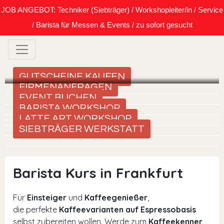
JOB ANGEBOT: Techniker (Siebträger) / Workshopleiter/in / Service
/ Barista für Messen & Events / zu sofort gesucht
GUTSCHEINE KAUFEN
FIRMENANFRAGEN
EVENT BUCHEN
BARISTA WORKSHOP
LATTE ART WORKSHOP
SIEBTRÄGER WERKSTATT
Barista Kurs in Frankfurt
Für
Einsteiger
und
Kaffeegenießer
,
die perfekte
Kaffeevarianten auf Espressobasis
selbst zubereiten wollen. Werde zum
Kaffeekenner