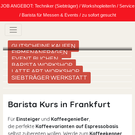
JOB ANGEBOT: Techniker (Siebträger) / Workshopleiter/in / Service
/ Barista für Messen & Events / zu sofort gesucht
GUTSCHEINE KAUFEN
FIRMENANFRAGEN
EVENT BUCHEN
BARISTA WORKSHOP
LATTE ART WORKSHOP
SIEBTRÄGER WERKSTATT
Barista Kurs in Frankfurt
Für
Einsteiger
und
Kaffeegenießer
,
die perfekte
Kaffeevarianten auf Espressobasis
selbst zubereiten wollen. Werde zum
Kaffeekenner