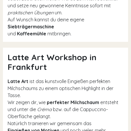
und setze neu gewonnene Kenntnisse sofort mit
praktischen Übungen
um.
Auf Wunsch kannst du deine eigene
Siebträgermaschine
und
Kaffeemühle
mitbringen.
Latte Art Workshop in
Frankfurt
Latte Art
ist das kunstvolle Eingießen perfekten
Milchschaums zu einem optischen Highlight in der
Tasse.
Wir zeigen dir, wie
perfekter Milchschaum
entsteht
und unter die
Créma
bzw. auf die Cappuccino-
Oberfläche gelangt.
Natürlich trainieren wir gemeinsam das
Eingießen von Motiven
und noch vieles mehr.