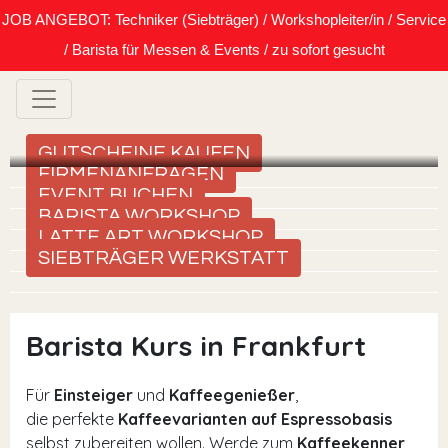
JOB ANGEBOT: Techniker (Siebträger) / Workshopleiter/in / Service
/ Barista für Messen & Events / zu sofort gesucht
GUTSCHEINE KAUFEN
FIRMENANFRAGEN
EVENT BUCHEN
BARISTA WORKSHOP
LATTE ART WORKSHOP
SIEBTRÄGER WERKSTATT
Barista Kurs in Frankfurt
Für
Einsteiger
und
Kaffeegenießer
,
die perfekte
Kaffeevarianten auf Espressobasis
selbst zubereiten wollen. Werde zum
Kaffeekenner