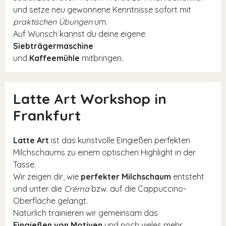
und setze neu gewonnene Kenntnisse sofort mit
praktischen Übungen
um.
Auf Wunsch kannst du deine eigene
Siebträgermaschine
und
Kaffeemühle
mitbringen.
Latte Art Workshop in
Frankfurt
Latte Art
ist das kunstvolle Eingießen perfekten
Milchschaums zu einem optischen Highlight in der
Tasse.
Wir zeigen dir, wie
perfekter Milchschaum
entsteht
und unter die
Créma
bzw. auf die Cappuccino-
Oberfläche gelangt.
Natürlich trainieren wir gemeinsam das
Eingießen von Motiven
und noch vieles mehr.