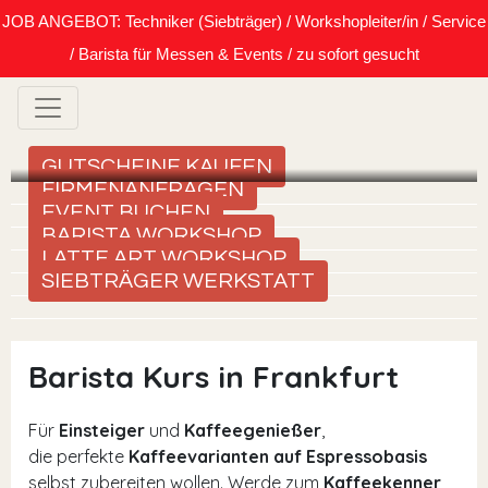
JOB ANGEBOT: Techniker (Siebträger) / Workshopleiter/in / Service
/ Barista für Messen & Events / zu sofort gesucht
GUTSCHEINE KAUFEN
FIRMENANFRAGEN
EVENT BUCHEN
BARISTA WORKSHOP
LATTE ART WORKSHOP
SIEBTRÄGER WERKSTATT
Barista Kurs in Frankfurt
Für
Einsteiger
und
Kaffeegenießer
,
die perfekte
Kaffeevarianten auf Espressobasis
selbst zubereiten wollen. Werde zum
Kaffeekenner