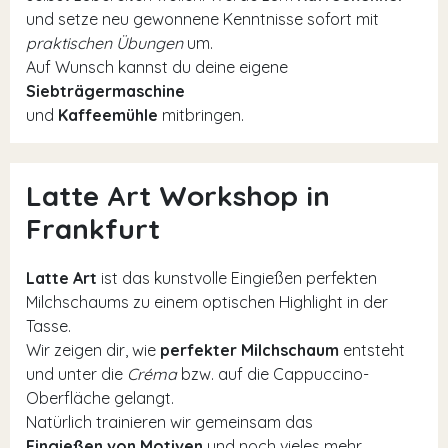
und setze neu gewonnene Kenntnisse sofort mit
praktischen Übungen
um.
Auf Wunsch kannst du deine eigene
Siebträgermaschine
und
Kaffeemühle
mitbringen.
Latte Art Workshop in
Frankfurt
Latte Art
ist das kunstvolle Eingießen perfekten
Milchschaums zu einem optischen Highlight in der
Tasse.
Wir zeigen dir, wie
perfekter Milchschaum
entsteht
und unter die
Créma
bzw. auf die Cappuccino-
Oberfläche gelangt.
Natürlich trainieren wir gemeinsam das
Eingießen von Motiven
und noch vieles mehr.