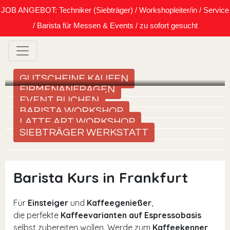
JOB ANGEBOT: Techniker (Siebträger) / Workshopleiter/in / Service
/ Barista für Messen & Events / zu sofort gesucht
GUTSCHEINE KAUFEN
FIRMENANFRAGEN
EVENT BUCHEN
BARISTA WORKSHOP
LATTE ART WORKSHOP
SIEBTRÄGER WERKSTATT
Barista Kurs in Frankfurt
Für
Einsteiger
und
Kaffeegenießer
,
die perfekte
Kaffeevarianten auf Espressobasis
selbst zubereiten wollen. Werde zum
Kaffeekenner