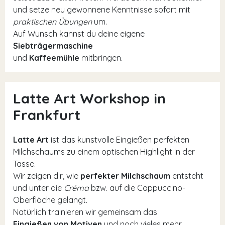
und setze neu gewonnene Kenntnisse sofort mit
praktischen Übungen
um.
Auf Wunsch kannst du deine eigene
Siebträgermaschine
und
Kaffeemühle
mitbringen.
Latte Art Workshop in
Frankfurt
Latte Art
ist das kunstvolle Eingießen perfekten
Milchschaums zu einem optischen Highlight in der
Tasse.
Wir zeigen dir, wie
perfekter Milchschaum
entsteht
und unter die
Créma
bzw. auf die Cappuccino-
Oberfläche gelangt.
Natürlich trainieren wir gemeinsam das
Eingießen von Motiven
und noch vieles mehr.