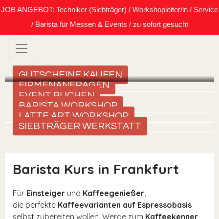
JOB ANGEBOT: Techniker (Siebträger) / Workshopleiter/in / Service
/ Barista für Messen & Events / zu sofort gesucht
GUTSCHEINE KAUFEN
FIRMENANFRAGEN
EVENT BUCHEN
BARISTA WORKSHOP
LATTE ART WORKSHOP
SIEBTRÄGER WERKSTATT
Barista Kurs in Frankfurt
Für
Einsteiger
und
Kaffeegenießer
,
die perfekte
Kaffeevarianten auf Espressobasis
selbst zubereiten wollen. Werde zum
Kaffeekenner