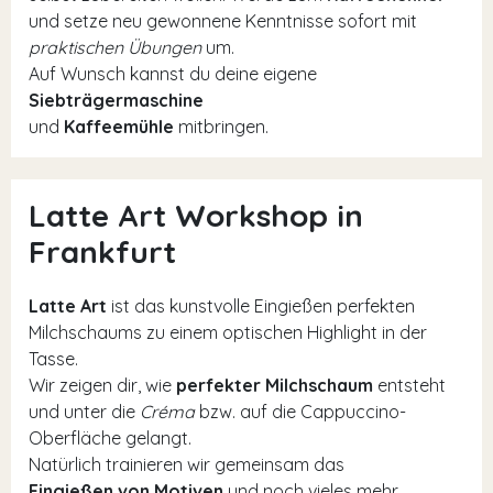
und setze neu gewonnene Kenntnisse sofort mit
praktischen Übungen
um.
Auf Wunsch kannst du deine eigene
Siebträgermaschine
und
Kaffeemühle
mitbringen.
Latte Art Workshop in
Frankfurt
Latte Art
ist das kunstvolle Eingießen perfekten
Milchschaums zu einem optischen Highlight in der
Tasse.
Wir zeigen dir, wie
perfekter Milchschaum
entsteht
und unter die
Créma
bzw. auf die Cappuccino-
Oberfläche gelangt.
Natürlich trainieren wir gemeinsam das
Eingießen von Motiven
und noch vieles mehr.