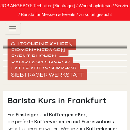
JOB ANGEBOT: Techniker (Siebträger) / Workshopleiter/in / Service
/ Barista für Messen & Events / zu sofort gesucht
GUTSCHEINE KAUFEN
FIRMENANFRAGEN
EVENT BUCHEN
BARISTA WORKSHOP
LATTE ART WORKSHOP
SIEBTRÄGER WERKSTATT
Barista Kurs in Frankfurt
Für
Einsteiger
und
Kaffeegenießer
,
die perfekte
Kaffeevarianten auf Espressobasis
selbst zubereiten wollen. Werde zum
Kaffeekenner