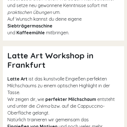
und setze neu gewonnene Kenntnisse sofort mit
praktischen Übungen
um.
Auf Wunsch kannst du deine eigene
Siebträgermaschine
und
Kaffeemühle
mitbringen.
Latte Art Workshop in
Frankfurt
Latte Art
ist das kunstvolle Eingießen perfekten
Milchschaums zu einem optischen Highlight in der
Tasse.
Wir zeigen dir, wie
perfekter Milchschaum
entsteht
und unter die
Créma
bzw. auf die Cappuccino-
Oberfläche gelangt.
Natürlich trainieren wir gemeinsam das
Eingießen von Motiven
und noch vieles mehr.