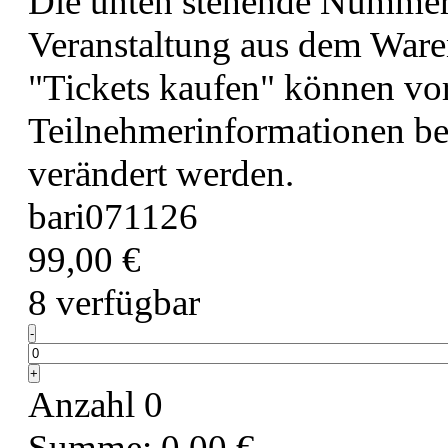
Die unten stehende Nummer b
Veranstaltung aus dem Ware
"Tickets kaufen" können v
Teilnehmerinformationen bea
verändert werden.
bari071126
99,00
€
8
verfügbar
Verringern
-
der
Anzahl
Ticketanzahl
Erhöhe
+
für
die
Anzahl
0
bari071126
Ticketsanzahl
für
bari071126
Summe:
0,00
€