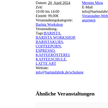
Datum:
20. April 2024
Mergim Muja
Zeit:
E-Mail
10:00 bis 14:00
info@baristafabr
Eintritt:
99,00€
Veranstalter-Web
Veranstaltungskategorie:
anzeigen
Barista Workshop
Veranstaltung-
Tags:
BARISTA
,
BARISTA WORKSHOP
,
BARISTAKURS
,
COFFEEPORN
,
ESPRESSO
,
KAFFEERÖSTEREI
,
KAFFEESCHULE
,
LATTE ART
Website:
info@baristafabrik.de/schulung
Ähnliche Veranstaltungen