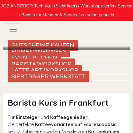
JOB ANGEBOT: Techniker (Siebträger) / Workshopleiter/in / Service
/ Barista für Messen & Events / zu sofort gesucht
GUTSCHEINE KAUFEN
FIRMENANFRAGEN
EVENT BUCHEN
BARISTA WORKSHOP
LATTE ART WORKSHOP
SIEBTRÄGER WERKSTATT
Barista Kurs in Frankfurt
Für
Einsteiger
und
Kaffeegenießer
,
die perfekte
Kaffeevarianten auf Espressobasis
selbst zubereiten wollen. Werde zum
Kaffeekenner