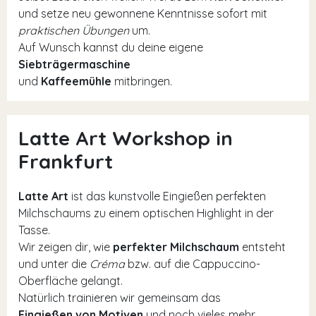
und setze neu gewonnene Kenntnisse sofort mit
praktischen Übungen
um.
Auf Wunsch kannst du deine eigene
Siebträgermaschine
und
Kaffeemühle
mitbringen.
Latte Art Workshop in
Frankfurt
Latte Art
ist das kunstvolle Eingießen perfekten
Milchschaums zu einem optischen Highlight in der
Tasse.
Wir zeigen dir, wie
perfekter Milchschaum
entsteht
und unter die
Créma
bzw. auf die Cappuccino-
Oberfläche gelangt.
Natürlich trainieren wir gemeinsam das
Eingießen von Motiven
und noch vieles mehr.