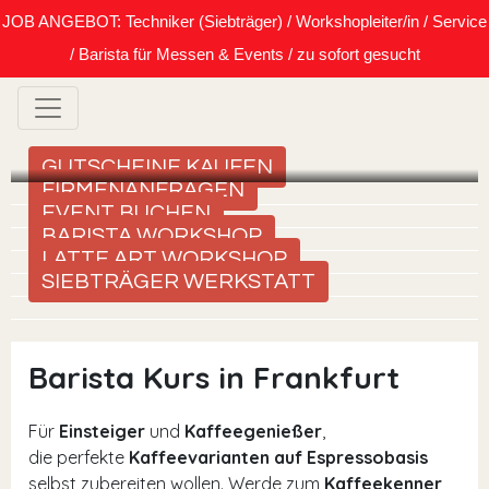
JOB ANGEBOT: Techniker (Siebträger) / Workshopleiter/in / Service
/ Barista für Messen & Events / zu sofort gesucht
GUTSCHEINE KAUFEN
FIRMENANFRAGEN
EVENT BUCHEN
BARISTA WORKSHOP
LATTE ART WORKSHOP
SIEBTRÄGER WERKSTATT
Barista Kurs in Frankfurt
Für
Einsteiger
und
Kaffeegenießer
,
die perfekte
Kaffeevarianten auf Espressobasis
selbst zubereiten wollen. Werde zum
Kaffeekenner