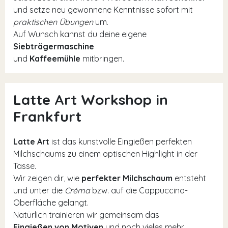
und setze neu gewonnene Kenntnisse sofort mit
praktischen Übungen
um.
Auf Wunsch kannst du deine eigene
Siebträgermaschine
und
Kaffeemühle
mitbringen.
Latte Art Workshop in
Frankfurt
Latte Art
ist das kunstvolle Eingießen perfekten
Milchschaums zu einem optischen Highlight in der
Tasse.
Wir zeigen dir, wie
perfekter Milchschaum
entsteht
und unter die
Créma
bzw. auf die Cappuccino-
Oberfläche gelangt.
Natürlich trainieren wir gemeinsam das
Eingießen von Motiven
und noch vieles mehr.