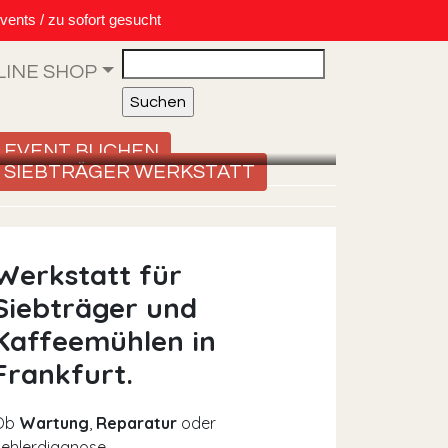
vents / zu sofort gesucht
Search
LINE SHOP
EVENT BUCHEN
SIEBTRÄGER WERKSTATT
Werkstatt für
Siebträger und
Kaffeemühlen in
Frankfurt.
Ob
Wartung
,
Reparatur
oder
ehlerdiagnose –