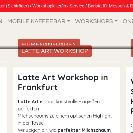
Siebträger) / Workshopleiter/in / Service / Barista für Messen & E
N
MOBILE KAFFEEBAR
WORKSHOPS
ON
FIRMENANFRAGEN
LATTE ART WORKSHOP
Latte Art Workshop in
Frankfurt
Latte Art
ist das kunstvolle Eingießen
perfekten
Milchschaums zu einem optischen Highlight
in der Tasse.
Wir zeigen dir, wie
perfekter Milchschaum
F