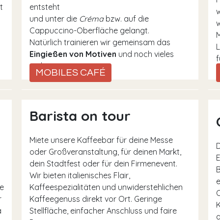
t
entsteht
w
und unter die
Créma
bzw. auf die
w
Cappuccino-Oberfläche gelangt.
Natürlich trainieren wir gemeinsam das
L
Eingießen von Motiven
und noch vieles
f
mehr.
MOBILES CAFÉ
Barista on tour
Miete unsere Kaffeebar für deine Messe
D
oder Großveranstaltung, für deinen Markt,
E
dein Stadtfest oder für dein Firmenevent.
B
Wir bieten italienisches Flair,
e
e
Kaffeespezialitäten und unwiderstehlichen
O
r
Kaffeegenuss direkt vor Ort. Geringe
K
a
Stellfläche, einfacher Anschluss und faire
a