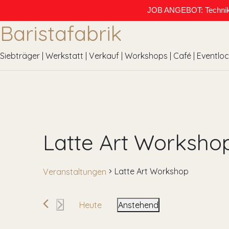
JOB ANGEBOT: Techniker (
Baristafabrik
Siebträger | Werkstatt | Verkauf | Workshops | Café | Eventlo
Latte Art Worksho
Latte Art Workshop
Veranstaltungen
Veranstaltungen
Heute
Anstehend
Datum