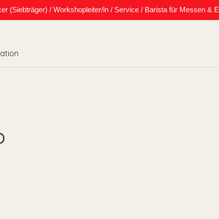
Siebträger) / Workshopleiter/in / Service / Barista für Messen & E
cation
p