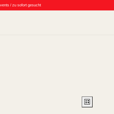
vents / zu sofort gesucht
Ansichte
Veranst
Liste
Ansicht
Navigat