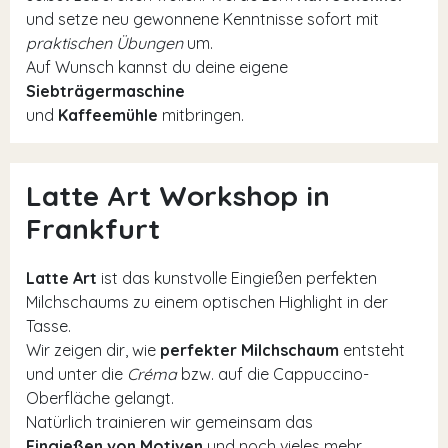
und setze neu gewonnene Kenntnisse sofort mit
praktischen Übungen
um.
Auf Wunsch kannst du deine eigene
Siebträgermaschine
und
Kaffeemühle
mitbringen.
Latte Art Workshop in
Frankfurt
Latte Art
ist das kunstvolle Eingießen perfekten
Milchschaums zu einem optischen Highlight in der
Tasse.
Wir zeigen dir, wie
perfekter Milchschaum
entsteht
und unter die
Créma
bzw. auf die Cappuccino-
Oberfläche gelangt.
Natürlich trainieren wir gemeinsam das
Eingießen von Motiven
und noch vieles mehr.