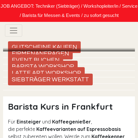
JOB ANGEBOT: Techniker (Siebträger) / Workshopleiter/in / Service
/ Barista für Messen & Events / zu sofort gesucht
GUTSCHEINE KAUFEN
FIRMENANFRAGEN
EVENT BUCHEN
BARISTA WORKSHOP
LATTE ART WORKSHOP
SIEBTRÄGER WERKSTATT
Barista Kurs in Frankfurt
Für
Einsteiger
und
Kaffeegenießer
,
die perfekte
Kaffeevarianten auf Espressobasis
selbst zubereiten wollen. Werde zum
Kaffeekenner