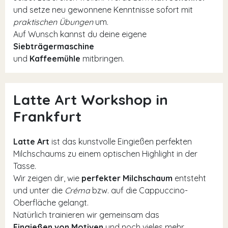
und setze neu gewonnene Kenntnisse sofort mit
praktischen Übungen
um.
Auf Wunsch kannst du deine eigene
Siebträgermaschine
und
Kaffeemühle
mitbringen.
Latte Art Workshop in
Frankfurt
Latte Art
ist das kunstvolle Eingießen perfekten
Milchschaums zu einem optischen Highlight in der
Tasse.
Wir zeigen dir, wie
perfekter Milchschaum
entsteht
und unter die
Créma
bzw. auf die Cappuccino-
Oberfläche gelangt.
Natürlich trainieren wir gemeinsam das
Eingießen von Motiven
und noch vieles mehr.