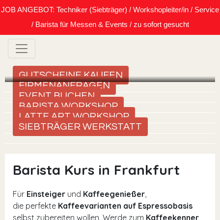
JOB ANGEBOT: Techniker (Siebträger) / Workshopleiter/in / Service
/ Barista für Messen & Events / zu sofort gesucht
GUTSCHEINE KAUFEN
FIRMENANFRAGEN
EVENT BUCHEN
BARISTA WORKSHOP
LATTE ART WORKSHOP
SIEBTRÄGER WERKSTATT
Barista Kurs in Frankfurt
Für
Einsteiger
und
Kaffeegenießer
,
die perfekte
Kaffeevarianten auf Espressobasis
selbst zubereiten wollen. Werde zum
Kaffeekenner