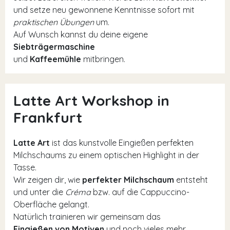
und setze neu gewonnene Kenntnisse sofort mit
praktischen Übungen
um.
Auf Wunsch kannst du deine eigene
Siebträgermaschine
und
Kaffeemühle
mitbringen.
Latte Art Workshop in
Frankfurt
Latte Art
ist das kunstvolle Eingießen perfekten
Milchschaums zu einem optischen Highlight in der
Tasse.
Wir zeigen dir, wie
perfekter Milchschaum
entsteht
und unter die
Créma
bzw. auf die Cappuccino-
Oberfläche gelangt.
Natürlich trainieren wir gemeinsam das
Eingießen von Motiven
und noch vieles mehr.