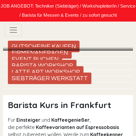
JOB ANGEBOT: Techniker (Siebträger) / Workshopleiter/in / Service
/ Barista für Messen & Events / zu sofort gesucht
GUTSCHEINE KAUFEN
FIRMENANFRAGEN
EVENT BUCHEN
BARISTA WORKSHOP
LATTE ART WORKSHOP
SIEBTRÄGER WERKSTATT
Barista Kurs in Frankfurt
Für
Einsteiger
und
Kaffeegenießer
,
die perfekte
Kaffeevarianten auf Espressobasis
selbst zubereiten wollen. Werde zum
Kaffeekenner