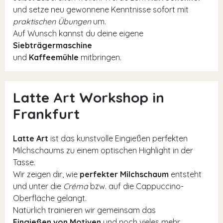
und setze neu gewonnene Kenntnisse sofort mit
praktischen Übungen
um.
Auf Wunsch kannst du deine eigene
Siebträgermaschine
und
Kaffeemühle
mitbringen.
Latte Art Workshop in
Frankfurt
Latte Art
ist das kunstvolle Eingießen perfekten
Milchschaums zu einem optischen Highlight in der
Tasse.
Wir zeigen dir, wie
perfekter Milchschaum
entsteht
und unter die
Créma
bzw. auf die Cappuccino-
Oberfläche gelangt.
Natürlich trainieren wir gemeinsam das
Eingießen von Motiven
und noch vieles mehr.