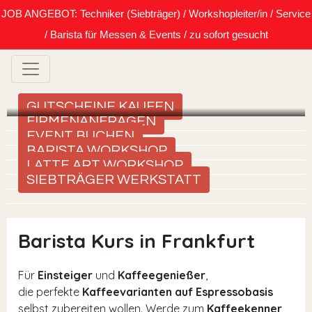
JOB ANGEBOT: Techniker (Siebträger) / Workshopleiter/in / Service
/ Barista für Messen & Events / zu sofort gesucht
GUTSCHEINE KAUFEN
FIRMENANFRAGEN
EVENT BUCHEN
BARISTA WORKSHOP
LATTE ART WORKSHOP
SIEBTRÄGER WERKSTATT
Barista Kurs in Frankfurt
Für
Einsteiger
und
Kaffeegenießer
,
die perfekte
Kaffeevarianten auf Espressobasis
selbst zubereiten wollen. Werde zum
Kaffeekenner