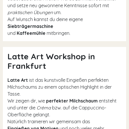
und setze neu gewonnene Kenntnisse sofort mit
praktischen Übungen
um.
Auf Wunsch kannst du deine eigene
Siebträgermaschine
und
Kaffeemühle
mitbringen.
Latte Art Workshop in
Frankfurt
Latte Art
ist das kunstvolle Eingießen perfekten
Milchschaums zu einem optischen Highlight in der
Tasse.
Wir zeigen dir, wie
perfekter Milchschaum
entsteht
und unter die
Créma
bzw. auf die Cappuccino-
Oberfläche gelangt.
Natürlich trainieren wir gemeinsam das
Eingießen von Motiven
und noch vieles mehr.