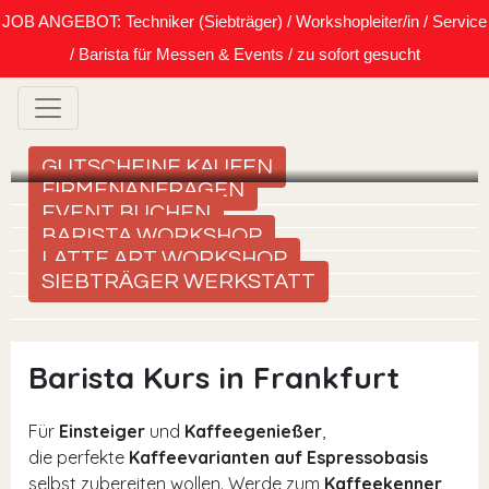
JOB ANGEBOT: Techniker (Siebträger) / Workshopleiter/in / Service
/ Barista für Messen & Events / zu sofort gesucht
GUTSCHEINE KAUFEN
FIRMENANFRAGEN
EVENT BUCHEN
BARISTA WORKSHOP
LATTE ART WORKSHOP
SIEBTRÄGER WERKSTATT
Barista Kurs in Frankfurt
Für
Einsteiger
und
Kaffeegenießer
,
die perfekte
Kaffeevarianten auf Espressobasis
selbst zubereiten wollen. Werde zum
Kaffeekenner