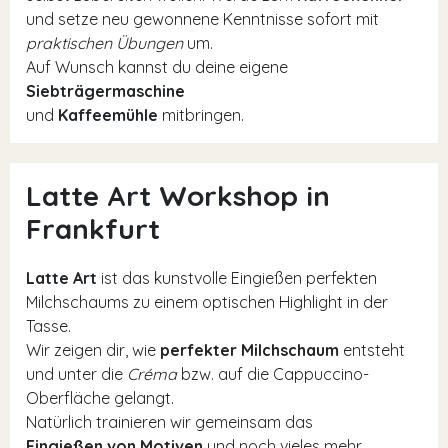
und setze neu gewonnene Kenntnisse sofort mit
praktischen Übungen
um.
Auf Wunsch kannst du deine eigene
Siebträgermaschine
und
Kaffeemühle
mitbringen.
Latte Art Workshop in
Frankfurt
Latte Art
ist das kunstvolle Eingießen perfekten
Milchschaums zu einem optischen Highlight in der
Tasse.
Wir zeigen dir, wie
perfekter Milchschaum
entsteht
und unter die
Créma
bzw. auf die Cappuccino-
Oberfläche gelangt.
Natürlich trainieren wir gemeinsam das
Eingießen von Motiven
und noch vieles mehr.