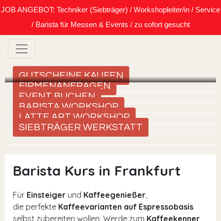
JOB ANGEBOT: Techniker (Siebträger) / Workshopleiter/in / Service
/ Barista für Messen & Events / zu sofort gesucht
GUTSCHEINE KAUFEN
FIRMENANFRAGEN
EVENT BUCHEN
BARISTA WORKSHOP
LATTE ART WORKSHOP
SIEBTRÄGER WERKSTATT
Barista Kurs in Frankfurt
Für
Einsteiger
und
Kaffeegenießer
,
die perfekte
Kaffeevarianten auf Espressobasis
selbst zubereiten wollen. Werde zum
Kaffeekenner