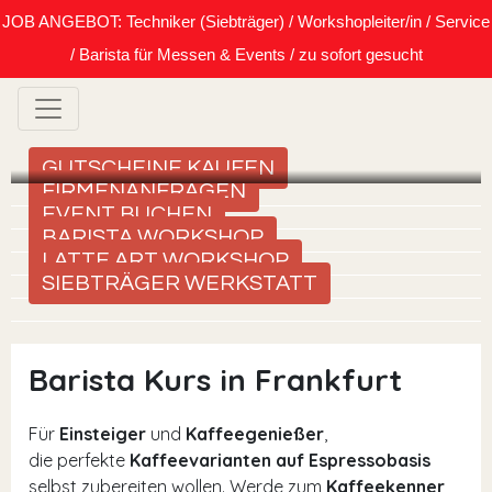
JOB ANGEBOT: Techniker (Siebträger) / Workshopleiter/in / Service
/ Barista für Messen & Events / zu sofort gesucht
GUTSCHEINE KAUFEN
FIRMENANFRAGEN
EVENT BUCHEN
BARISTA WORKSHOP
LATTE ART WORKSHOP
SIEBTRÄGER WERKSTATT
Barista Kurs in Frankfurt
Für
Einsteiger
und
Kaffeegenießer
,
die perfekte
Kaffeevarianten auf Espressobasis
selbst zubereiten wollen. Werde zum
Kaffeekenner