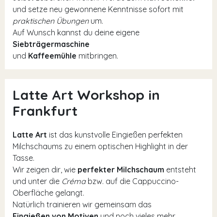
und setze neu gewonnene Kenntnisse sofort mit
praktischen Übungen
um.
Auf Wunsch kannst du deine eigene
Siebträgermaschine
und
Kaffeemühle
mitbringen.
Latte Art Workshop in
Frankfurt
Latte Art
ist das kunstvolle Eingießen perfekten
Milchschaums zu einem optischen Highlight in der
Tasse.
Wir zeigen dir, wie
perfekter Milchschaum
entsteht
und unter die
Créma
bzw. auf die Cappuccino-
Oberfläche gelangt.
Natürlich trainieren wir gemeinsam das
Eingießen von Motiven
und noch vieles mehr.