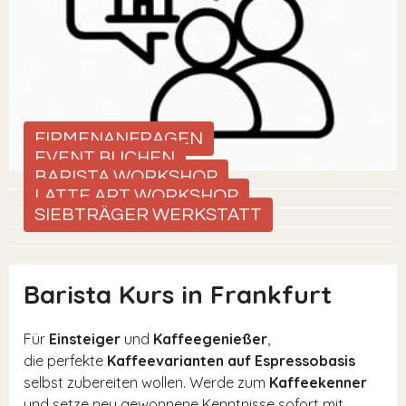
FIRMENANFRAGEN
EVENT BUCHEN
BARISTA WORKSHOP
LATTE ART WORKSHOP
SIEBTRÄGER WERKSTATT
Barista Kurs in Frankfurt
Für
Einsteiger
und
Kaffeegenießer
,
die perfekte
Kaffeevarianten auf Espressobasis
selbst zubereiten wollen. Werde zum
Kaffeekenner
und setze neu gewonnene Kenntnisse sofort mit