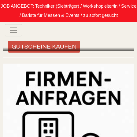
JOB ANGEBOT: Techniker (Siebträger) / Workshopleiter/in / Service
/ Barista für Messen & Events / zu sofort gesucht
GUTSCHEINE KAUFEN