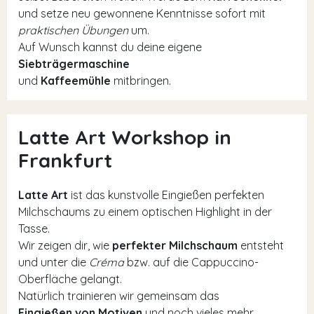
und setze neu gewonnene Kenntnisse sofort mit
praktischen Übungen
um.
Auf Wunsch kannst du deine eigene
Siebträgermaschine
und
Kaffeemühle
mitbringen.
Latte Art Workshop in
Frankfurt
Latte Art
ist das kunstvolle Eingießen perfekten
Milchschaums zu einem optischen Highlight in der
Tasse.
Wir zeigen dir, wie
perfekter Milchschaum
entsteht
und unter die
Créma
bzw. auf die Cappuccino-
Oberfläche gelangt.
Natürlich trainieren wir gemeinsam das
Eingießen von Motiven
und noch vieles mehr.