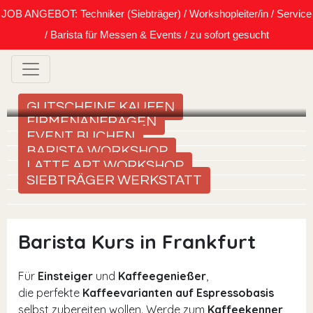
JOB ANGEBOT: Techniker (Siebträger) / Workshopleiter/in / Service
/ Barista für Messen & Events / zu sofort gesucht
GUTSCHEINE KAUFEN
FIRMENANFRAGEN
EVENT BUCHEN
BARISTA WORKSHOP
LATTE ART WORKSHOP
SIEBTRÄGER WERKSTATT
Barista Kurs in Frankfurt
Für
Einsteiger
und
Kaffeegenießer
,
die perfekte
Kaffeevarianten auf Espressobasis
selbst zubereiten wollen. Werde zum
Kaffeekenner