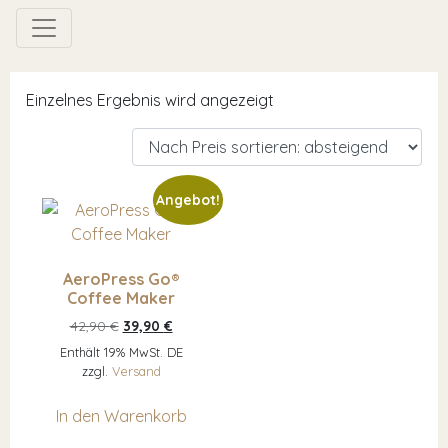
Einzelnes Ergebnis wird angezeigt
Angebot!
AeroPress Go®
Coffee Maker
Ursprünglicher Preis war: 42,90 €
Aktueller Preis ist: 39,90 €.
42,90
€
39,90
€
Enthält 19% MwSt. DE
zzgl.
Versand
In den Warenkorb