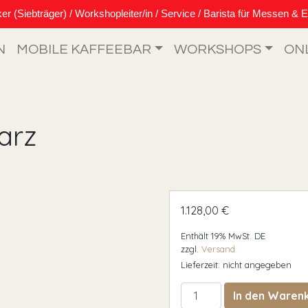
Siebträger) / Workshopleiter/in / Service / Barista für Messen & E
N
MOBILE KAFFEEBAR
WORKSHOPS
ON
arz
1.128,00
€
Enthält 19% MwSt. DE
zzgl.
Versand
Lieferzeit: nicht angegeben
0960 Carola Schwarz M
In den Waren