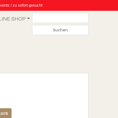
vents / zu sofort gesucht
Search
LINE SHOP
enge
korb