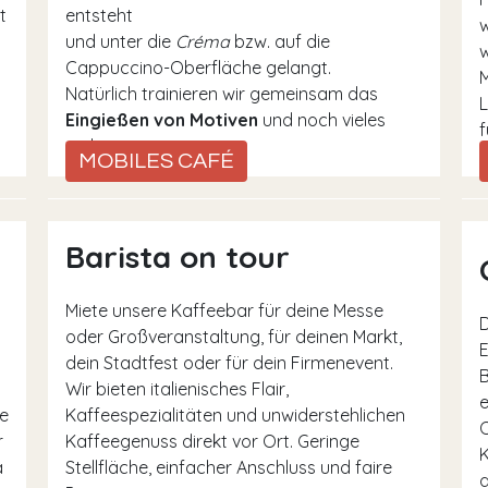
t
entsteht
w
und unter die
Créma
bzw. auf die
w
Cappuccino-Oberfläche gelangt.
Natürlich trainieren wir gemeinsam das
L
Eingießen von Motiven
und noch vieles
f
mehr.
MOBILES CAFÉ
Barista on tour
Miete unsere Kaffeebar für deine Messe
D
oder Großveranstaltung, für deinen Markt,
E
dein Stadtfest oder für dein Firmenevent.
B
Wir bieten italienisches Flair,
e
e
Kaffeespezialitäten und unwiderstehlichen
O
r
Kaffeegenuss direkt vor Ort. Geringe
K
a
Stellfläche, einfacher Anschluss und faire
a