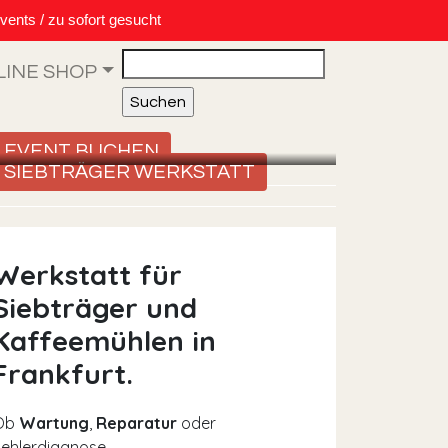
vents / zu sofort gesucht
Search
LINE SHOP
EVENT BUCHEN
SIEBTRÄGER WERKSTATT
Werkstatt für
Siebträger und
Kaffeemühlen in
Frankfurt.
Ob
Wartung
,
Reparatur
oder
ehlerdiagnose –