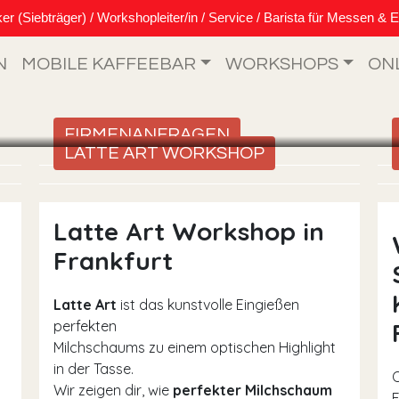
Siebträger) / Workshopleiter/in / Service / Barista für Messen & E
N
MOBILE KAFFEEBAR
WORKSHOPS
ON
FIRMENANFRAGEN
LATTE ART WORKSHOP
Latte Art Workshop in
Frankfurt
Latte Art
ist das kunstvolle Eingießen
perfekten
Milchschaums zu einem optischen Highlight
in der Tasse.
Wir zeigen dir, wie
perfekter Milchschaum
F