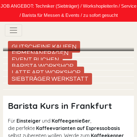
JOB ANGEBOT: Techniker (Siebträger) / Workshopleiter/in / Service
/ Barista für Messen & Events / zu sofort gesucht
GUTSCHEINE KAUFEN
FIRMENANFRAGEN
EVENT BUCHEN
BARISTA WORKSHOP
LATTE ART WORKSHOP
SIEBTRÄGER WERKSTATT
Barista Kurs in Frankfurt
Für
Einsteiger
und
Kaffeegenießer
,
die perfekte
Kaffeevarianten auf Espressobasis
selbst zubereiten wollen. Werde zum
Kaffeekenner