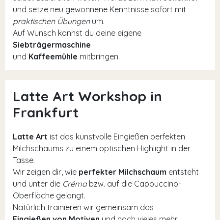
und setze neu gewonnene Kenntnisse sofort mit
praktischen Übungen
um.
Auf Wunsch kannst du deine eigene
Siebträgermaschine
und
Kaffeemühle
mitbringen.
Latte Art Workshop in
Frankfurt
Latte Art
ist das kunstvolle Eingießen perfekten
Milchschaums zu einem optischen Highlight in der
Tasse.
Wir zeigen dir, wie
perfekter Milchschaum
entsteht
und unter die
Créma
bzw. auf die Cappuccino-
Oberfläche gelangt.
Natürlich trainieren wir gemeinsam das
Eingießen von Motiven
und noch vieles mehr.