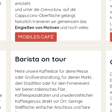
t
entsteht
w
und unter die
Créma
bzw. auf die
w
Cappuccino-Oberfläche gelangt.
Natürlich trainieren wir gemeinsam das
L
Eingießen von Motiven
und noch vieles
f
mehr.
MOBILES CAFÉ
Barista on tour
Miete unsere Kaffeebar für deine Messe
D
oder Großveranstaltung, für deinen Markt,
E
dein Stadtfest oder für dein Firmenevent.
B
Wir bieten italienisches Flair,
e
e
Kaffeespezialitäten und unwiderstehlichen
O
r
Kaffeegenuss direkt vor Ort. Geringe
K
a
Stellfläche, einfacher Anschluss und faire
a