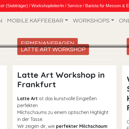
Siebträger) / Workshopleiter/in / Service / Barista für Messen & E
N
MOBILE KAFFEEBAR
WORKSHOPS
ON
FIRMENANFRAGEN
LATTE ART WORKSHOP
Latte Art Workshop in
Frankfurt
Latte Art
ist das kunstvolle Eingießen
perfekten
Milchschaums zu einem optischen Highlight
in der Tasse.
Wir zeigen dir, wie
perfekter Milchschaum
F