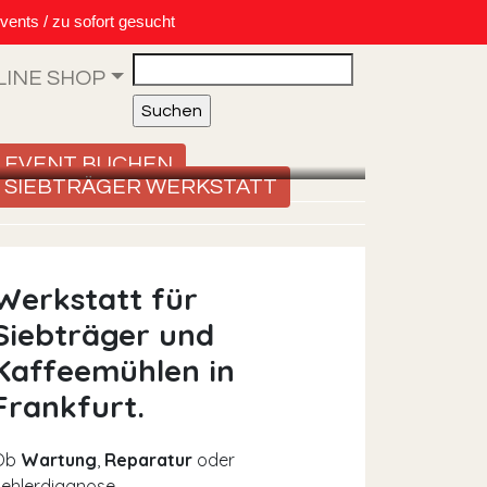
vents / zu sofort gesucht
Search
LINE SHOP
EVENT BUCHEN
SIEBTRÄGER WERKSTATT
Werkstatt für
Siebträger und
Kaffeemühlen in
Frankfurt.
Ob
Wartung
,
Reparatur
oder
ehlerdiagnose –