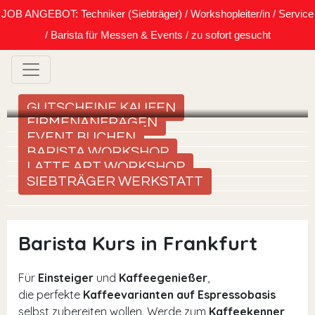
JOB ANGEBOT: Techniker (Siebträger) / Workshopleiter/in / Service
/ Barista für Messen & Events / zu sofort gesucht
GUTSCHEINE KAUFEN
FIRMENANFRAGEN
EVENT BUCHEN
BARISTA WORKSHOP
LATTE ART WORKSHOP
SIEBTRÄGER WERKSTATT
Barista Kurs in Frankfurt
Für
Einsteiger
und
Kaffeegenießer
,
die perfekte
Kaffeevarianten auf Espressobasis
selbst zubereiten wollen. Werde zum
Kaffeekenner