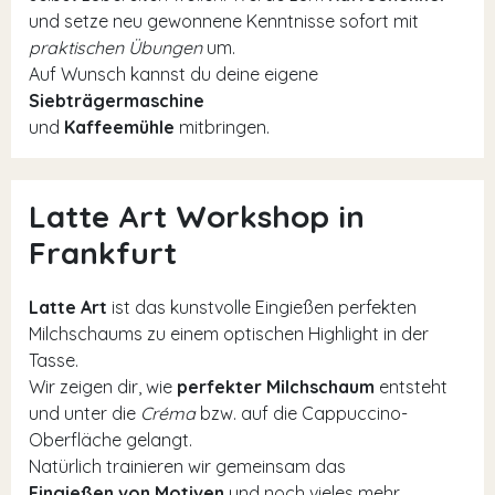
und setze neu gewonnene Kenntnisse sofort mit
praktischen Übungen
um.
Auf Wunsch kannst du deine eigene
Siebträgermaschine
und
Kaffeemühle
mitbringen.
Latte Art Workshop in
Frankfurt
Latte Art
ist das kunstvolle Eingießen perfekten
Milchschaums zu einem optischen Highlight in der
Tasse.
Wir zeigen dir, wie
perfekter Milchschaum
entsteht
und unter die
Créma
bzw. auf die Cappuccino-
Oberfläche gelangt.
Natürlich trainieren wir gemeinsam das
Eingießen von Motiven
und noch vieles mehr.