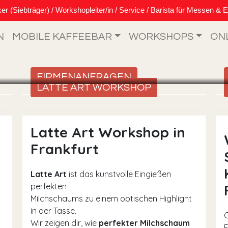
Siebträger) / Workshopleiter/in / Service / Barista für Messen & E
N
MOBILE KAFFEEBAR
WORKSHOPS
ON
FIRMENANFRAGEN
LATTE ART WORKSHOP
Latte Art Workshop in
Frankfurt
Latte Art
ist das kunstvolle Eingießen
perfekten
Milchschaums zu einem optischen Highlight
in der Tasse.
Wir zeigen dir, wie
perfekter Milchschaum
F