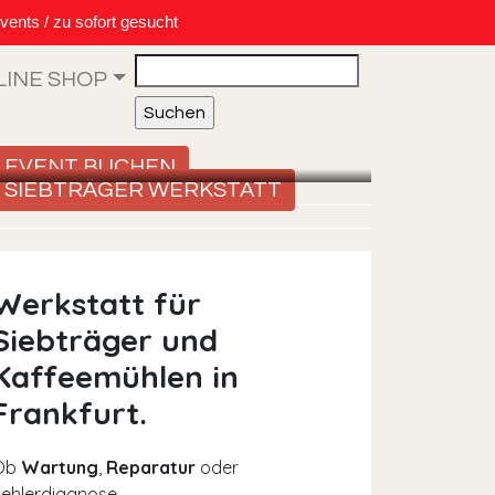
vents / zu sofort gesucht
Search
LINE SHOP
EVENT BUCHEN
SIEBTRÄGER WERKSTATT
Werkstatt für
Siebträger und
Kaffeemühlen in
Frankfurt.
Ob
Wartung
,
Reparatur
oder
ehlerdiagnose –