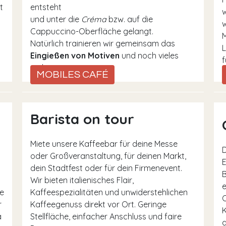
t
entsteht
w
und unter die
Créma
bzw. auf die
w
Cappuccino-Oberfläche gelangt.
Natürlich trainieren wir gemeinsam das
L
Eingießen von Motiven
und noch vieles
f
mehr.
MOBILES CAFÉ
Barista on tour
Miete unsere Kaffeebar für deine Messe
D
oder Großveranstaltung, für deinen Markt,
E
dein Stadtfest oder für dein Firmenevent.
B
Wir bieten italienisches Flair,
e
e
Kaffeespezialitäten und unwiderstehlichen
O
r
Kaffeegenuss direkt vor Ort. Geringe
K
a
Stellfläche, einfacher Anschluss und faire
a