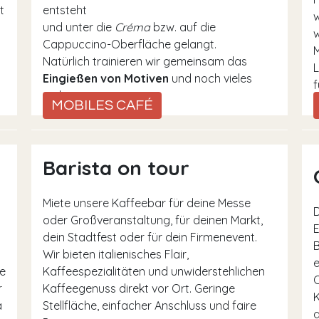
t
entsteht
w
und unter die
Créma
bzw. auf die
w
Cappuccino-Oberfläche gelangt.
Natürlich trainieren wir gemeinsam das
L
Eingießen von Motiven
und noch vieles
f
mehr.
MOBILES CAFÉ
Barista on tour
Miete unsere Kaffeebar für deine Messe
D
oder Großveranstaltung, für deinen Markt,
E
dein Stadtfest oder für dein Firmenevent.
B
Wir bieten italienisches Flair,
e
e
Kaffeespezialitäten und unwiderstehlichen
O
r
Kaffeegenuss direkt vor Ort. Geringe
K
a
Stellfläche, einfacher Anschluss und faire
a