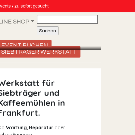
vents / zu sofort gesucht
Search
LINE SHOP
EVENT BUCHEN
SIEBTRÄGER WERKSTATT
Werkstatt für
Siebträger und
Kaffeemühlen in
Frankfurt.
Ob
Wartung
,
Reparatur
oder
ehlerdiagnose –