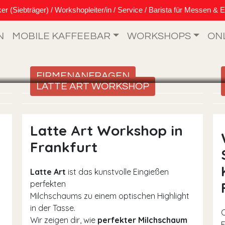
Siebträger) / Workshopleiter/in / Service / Barista für Messen & E
N
MOBILE KAFFEEBAR
WORKSHOPS
ON
FIRMENANFRAGEN
LATTE ART WORKSHOP
Latte Art Workshop in
Frankfurt
Latte Art
ist das kunstvolle Eingießen
perfekten
Milchschaums zu einem optischen Highlight
in der Tasse.
Wir zeigen dir, wie
perfekter Milchschaum
F