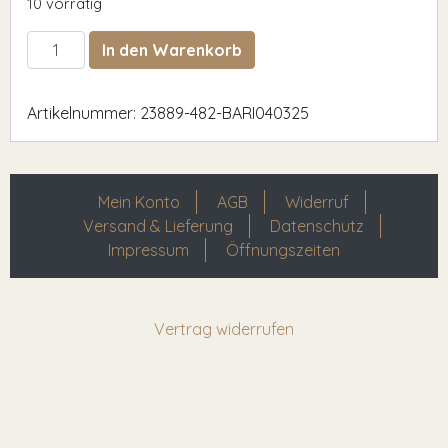
10 vorrätig
bari040325 Menge
In den Warenkorb
Artikelnummer:
23889-482-BARI040325
Mein Konto
AGB
Widerruf
Versand & Lieferung
Datenschutz
Impressum
Öffnungszeiten
Vertrag widerrufen