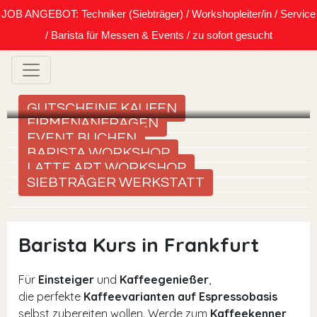
JOB ANGEBOT: Techniker (Siebträger) / Workshopleiter/in / Service
/ Barista für Messen & Events / zu sofort gesucht
GUTSCHEINE KAUFEN
FIRMENANFRAGEN
EVENT BUCHEN
BARISTA WORKSHOP
LATTE ART WORKSHOP
SIEBTRÄGER WERKSTATT
Barista Kurs in Frankfurt
Für
Einsteiger
und
Kaffeegenießer
,
die perfekte
Kaffeevarianten auf Espressobasis
selbst zubereiten wollen. Werde zum
Kaffeekenner