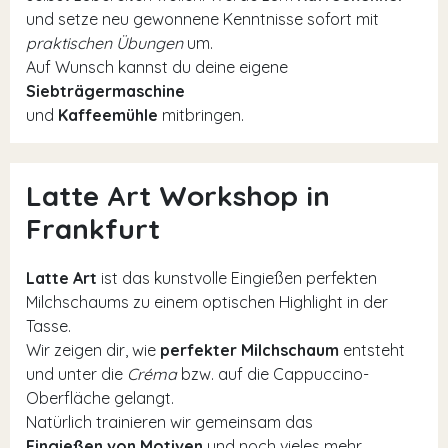
und setze neu gewonnene Kenntnisse sofort mit
praktischen Übungen
um.
Auf Wunsch kannst du deine eigene
Siebträgermaschine
und
Kaffeemühle
mitbringen.
Latte Art Workshop in
Frankfurt
Latte Art
ist das kunstvolle Eingießen perfekten
Milchschaums zu einem optischen Highlight in der
Tasse.
Wir zeigen dir, wie
perfekter Milchschaum
entsteht
und unter die
Créma
bzw. auf die Cappuccino-
Oberfläche gelangt.
Natürlich trainieren wir gemeinsam das
Eingießen von Motiven
und noch vieles mehr.