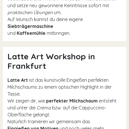
und setze neu gewonnene Kenntnisse sofort mit
praktischen Übungen
um.
Auf Wunsch kannst du deine eigene
Siebträgermaschine
und
Kaffeemühle
mitbringen.
Latte Art Workshop in
Frankfurt
Latte Art
ist das kunstvolle Eingießen perfekten
Milchschaums zu einem optischen Highlight in der
Tasse.
Wir zeigen dir, wie
perfekter Milchschaum
entsteht
und unter die
Créma
bzw. auf die Cappuccino-
Oberfläche gelangt.
Natürlich trainieren wir gemeinsam das
Eingießen von Motiven
und noch vieles mehr.