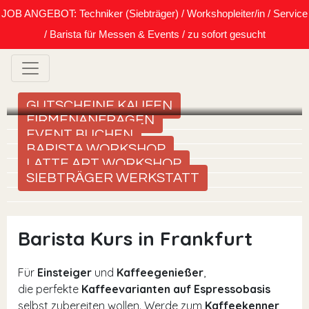
JOB ANGEBOT: Techniker (Siebträger) / Workshopleiter/in / Service
/ Barista für Messen & Events / zu sofort gesucht
GUTSCHEINE KAUFEN
FIRMENANFRAGEN
EVENT BUCHEN
BARISTA WORKSHOP
LATTE ART WORKSHOP
SIEBTRÄGER WERKSTATT
Barista Kurs in Frankfurt
Für
Einsteiger
und
Kaffeegenießer
,
die perfekte
Kaffeevarianten auf Espressobasis
selbst zubereiten wollen. Werde zum
Kaffeekenner