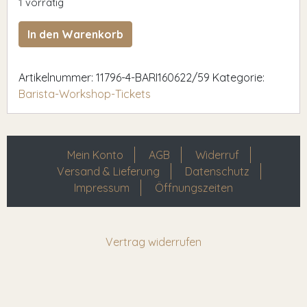
1 vorrätig
bari160622/59 Menge
In den Warenkorb
Artikelnummer:
11796-4-BARI160622/59
Kategorie:
Barista-Workshop-Tickets
Mein Konto
AGB
Widerruf
Versand & Lieferung
Datenschutz
Impressum
Öffnungszeiten
Vertrag widerrufen