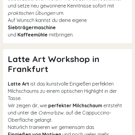
und setze neu gewonnene Kenntnisse sofort mit
praktischen Übungen
um.
Auf Wunsch kannst du deine eigene
Siebträgermaschine
und
Kaffeemühle
mitbringen.
Latte Art Workshop in
Frankfurt
Latte Art
ist das kunstvolle Eingießen perfekten
Milchschaums zu einem optischen Highlight in der
Tasse.
Wir zeigen dir, wie
perfekter Milchschaum
entsteht
und unter die
Créma
bzw. auf die Cappuccino-
Oberfläche gelangt.
Natürlich trainieren wir gemeinsam das
Eingießen von Motiven
und noch vieles mehr.