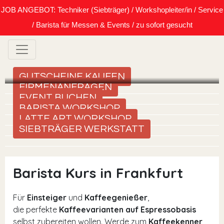
JOB ANGEBOT: Techniker (Siebträger) / Workshopleiter/in / Service
/ Barista für Messen & Events / zu sofort gesucht
GUTSCHEINE KAUFEN
FIRMENANFRAGEN
EVENT BUCHEN
BARISTA WORKSHOP
LATTE ART WORKSHOP
SIEBTRÄGER WERKSTATT
Barista Kurs in Frankfurt
Für
Einsteiger
und
Kaffeegenießer
,
die perfekte
Kaffeevarianten auf Espressobasis
selbst zubereiten wollen. Werde zum
Kaffeekenner