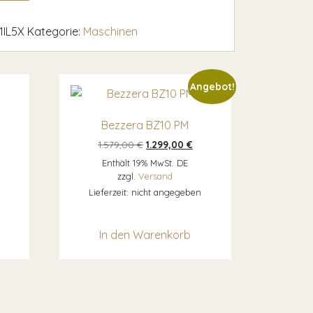
IL5X
Kategorie:
Maschinen
Angebot!
Bezzera BZ10 PM
Ursprünglicher Preis war: 1.579,00 €
Aktueller Preis ist: 1.299,00
1.579,00
€
1.299,00
€
Enthält 19% MwSt. DE
zzgl.
Versand
Lieferzeit: nicht angegeben
In den Warenkorb