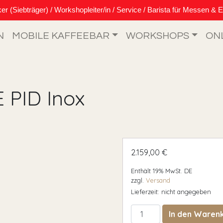
Siebträger) / Workshopleiter/in / Service / Barista für Messen & E
N
MOBILE KAFFEEBAR
WORKSHOPS
ON
 PID Inox
2.159,00
€
Enthält 19% MwSt. DE
zzgl.
Versand
Lieferzeit: nicht angegeben
Bezzera Crema DE PID I
In den Waren