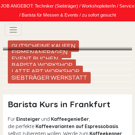
JOB ANGEBOT: Techniker (Siebträger) / Workshopleiter/in / Service
/ Barista für Messen & Events / zu sofort gesucht
GUTSCHEINE KAUFEN
FIRMENANFRAGEN
EVENT BUCHEN
BARISTA WORKSHOP
LATTE ART WORKSHOP
SIEBTRÄGER WERKSTATT
Barista Kurs in Frankfurt
Für
Einsteiger
und
Kaffeegenießer
,
die perfekte
Kaffeevarianten auf Espressobasis
selbst zubereiten wollen. Werde zum
Kaffeekenner