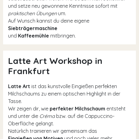
und setze neu gewonnene Kenntnisse sofort mit
praktischen Übungen
um.
Auf Wunsch kannst du deine eigene
Siebträgermaschine
und
Kaffeemühle
mitbringen.
Latte Art Workshop in
Frankfurt
Latte Art
ist das kunstvolle Eingießen perfekten
Milchschaums zu einem optischen Highlight in der
Tasse.
Wir zeigen dir, wie
perfekter Milchschaum
entsteht
und unter die
Créma
bzw. auf die Cappuccino-
Oberfläche gelangt.
Natürlich trainieren wir gemeinsam das
Eingießen von Motiven
und noch vieles mehr.