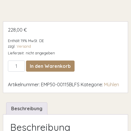
228,00
€
Enthält 19% MwSt. DE
zzgl.
Versand
Lieferzeit: nicht angegeben
Eureka Mignon Filtro Schwarz 15BL Kaffeemühle für Filte
In den Warenkorb
Artikelnummer:
EMP50-00115BLFS
Kategorie:
Mühlen
Beschreibung
Beschreibung