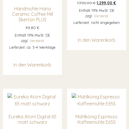
Ursprünglicher Pr
Aktuell
1.398,00
€
1.299,00
€
Handmühle Hario
Enthält 19% MwSt. DE
Ceramic Coffee Mill
zzgl.
Versand
Skerton PLUS
Lieferzeit: nicht angegeben
49,80
€
Enthält 19% MwSt. DE
In den Warenkorb
zzgl.
Versand
Lieferzeit: ca. 3-4 Werktage
In den Warenkorb
Eureka Atom Digital 65
Mahlkönig Espresso
matt schwarz
Kaffeemühle E65S