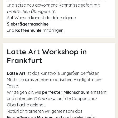
und setze neu gewonnene Kenntnisse sofort mit
praktischen Übungen
um.
Auf Wunsch kannst du deine eigene
Siebträgermaschine
und
Kaffeemühle
mitbringen.
Latte Art Workshop in
Frankfurt
Latte Art
ist das kunstvolle Eingießen perfekten
Milchschaums zu einem optischen Highlight in der
Tasse.
Wir zeigen dir, wie
perfekter Milchschaum
entsteht
und unter die
Créma
bzw. auf die Cappuccino-
Oberfläche gelangt.
Natürlich trainieren wir gemeinsam das
Eingießen von Motiven
und noch vieles mehr.