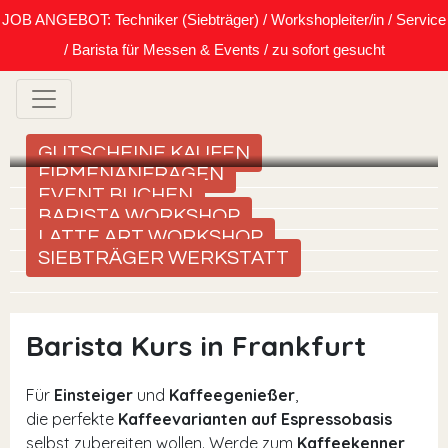
JOB ANGEBOT: Techniker (Siebträger) / Workshopleiter/in / Service
/ Barista für Messen & Events / zu sofort gesucht
GUTSCHEINE KAUFEN
FIRMENANFRAGEN
EVENT BUCHEN
BARISTA WORKSHOP
LATTE ART WORKSHOP
SIEBTRÄGER WERKSTATT
Barista Kurs in Frankfurt
Für
Einsteiger
und
Kaffeegenießer
,
die perfekte
Kaffeevarianten auf Espressobasis
selbst zubereiten wollen. Werde zum
Kaffeekenner