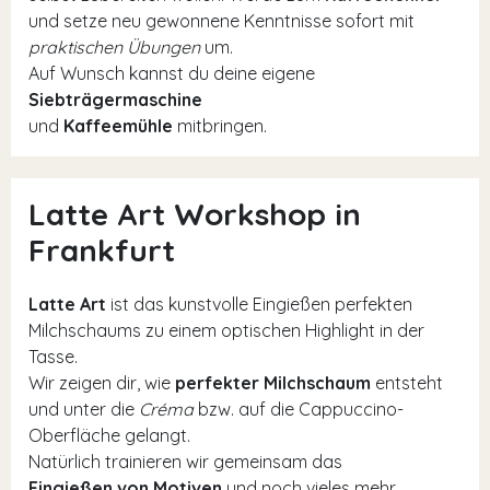
und setze neu gewonnene Kenntnisse sofort mit
praktischen Übungen
um.
Auf Wunsch kannst du deine eigene
Siebträgermaschine
und
Kaffeemühle
mitbringen.
Latte Art Workshop in
Frankfurt
Latte Art
ist das kunstvolle Eingießen perfekten
Milchschaums zu einem optischen Highlight in der
Tasse.
Wir zeigen dir, wie
perfekter Milchschaum
entsteht
und unter die
Créma
bzw. auf die Cappuccino-
Oberfläche gelangt.
Natürlich trainieren wir gemeinsam das
Eingießen von Motiven
und noch vieles mehr.