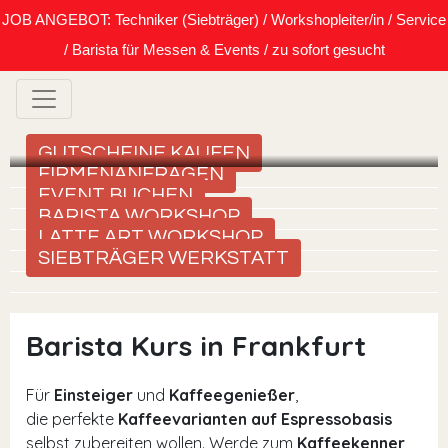
JOB ANGEBOT: Techniker (Siebträger) / Workshopleiter/in / Service
/ Barista für Messen & Events / zu sofort gesucht
GUTSCHEINE KAUFEN
FIRMENANFRAGEN
EVENT BUCHEN
BARISTA WORKSHOP
LATTE ART WORKSHOP
SIEBTRÄGER WERKSTATT
Barista Kurs in Frankfurt
Für
Einsteiger
und
Kaffeegenießer
,
die perfekte
Kaffeevarianten auf Espressobasis
selbst zubereiten wollen. Werde zum
Kaffeekenner