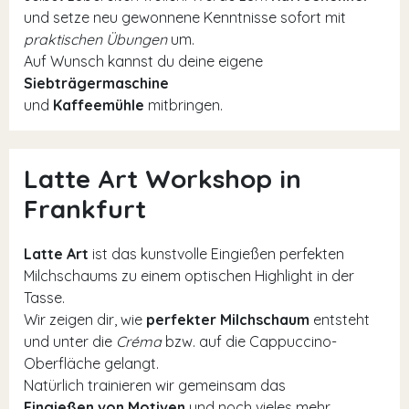
und setze neu gewonnene Kenntnisse sofort mit
praktischen Übungen
um.
Auf Wunsch kannst du deine eigene
Siebträgermaschine
und
Kaffeemühle
mitbringen.
Latte Art Workshop in
Frankfurt
Latte Art
ist das kunstvolle Eingießen perfekten
Milchschaums zu einem optischen Highlight in der
Tasse.
Wir zeigen dir, wie
perfekter Milchschaum
entsteht
und unter die
Créma
bzw. auf die Cappuccino-
Oberfläche gelangt.
Natürlich trainieren wir gemeinsam das
Eingießen von Motiven
und noch vieles mehr.