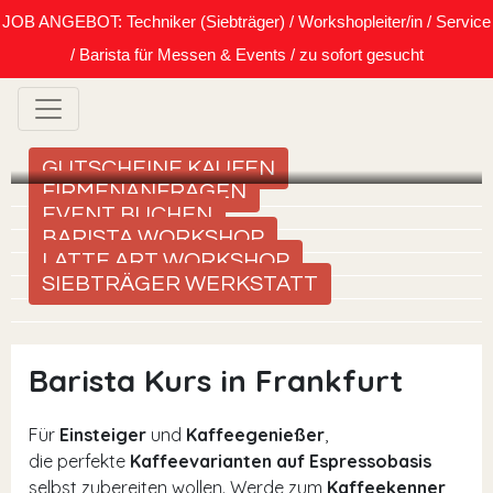
JOB ANGEBOT: Techniker (Siebträger) / Workshopleiter/in / Service
/ Barista für Messen & Events / zu sofort gesucht
GUTSCHEINE KAUFEN
FIRMENANFRAGEN
EVENT BUCHEN
BARISTA WORKSHOP
LATTE ART WORKSHOP
SIEBTRÄGER WERKSTATT
Barista Kurs in Frankfurt
Für
Einsteiger
und
Kaffeegenießer
,
die perfekte
Kaffeevarianten auf Espressobasis
selbst zubereiten wollen. Werde zum
Kaffeekenner