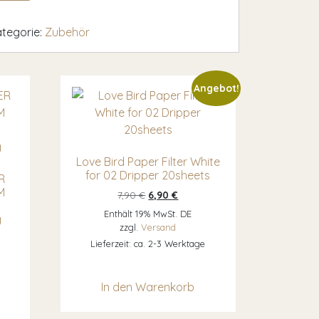
tegorie:
Zubehör
Angebot!
Love Bird Paper Filter White
for 02 Dripper 20sheets
R
M
Ursprünglicher Preis war: 7,90 €
Aktueller Preis ist: 6,90 €.
7,90
€
6,90
€
Enthält 19% MwSt. DE
g
zzgl.
Versand
Lieferzeit: ca. 2-3 Werktage
duktseite gewählt werden
In den Warenkorb