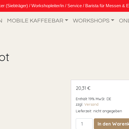
Siebträger) / Workshopleiter/in / Service / Barista für Messen & E
N
MOBILE KAFFEEBAR
WORKSHOPS
ON
ot
20,31
€
Enthält 19% MwSt. DE
zzgl.
Versand
Lieferzeit: nicht angegeben
Knock Box Basic rot Men
In den Waren