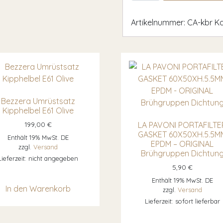
Artikelnummer:
CA-kbr
Ka
Bezzera Umrüstsatz
Kipphelbel E61 Olive
199,00
€
LA PAVONI PORTAFILTE
GASKET 60X50XH.5.5M
Enthält 19% MwSt. DE
EPDM – ORIGINAL
zzgl.
Versand
Brühgruppen Dichtun
Lieferzeit: nicht angegeben
5,90
€
eist mehrere Varianten auf. Die Optionen können auf der Pro
Enthält 19% MwSt. DE
In den Warenkorb
zzgl.
Versand
Lieferzeit: sofort lieferbar