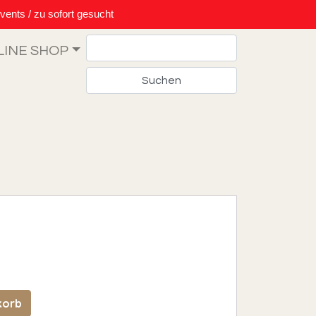
vents / zu sofort gesucht
Search
LINE SHOP
ge
korb