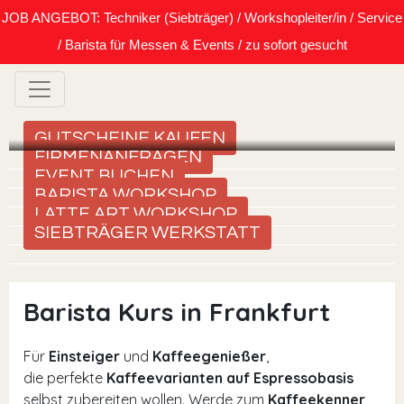
JOB ANGEBOT: Techniker (Siebträger) / Workshopleiter/in / Service
/ Barista für Messen & Events / zu sofort gesucht
GUTSCHEINE KAUFEN
FIRMENANFRAGEN
EVENT BUCHEN
BARISTA WORKSHOP
LATTE ART WORKSHOP
SIEBTRÄGER WERKSTATT
Barista Kurs in Frankfurt
Für
Einsteiger
und
Kaffeegenießer
,
die perfekte
Kaffeevarianten auf Espressobasis
selbst zubereiten wollen. Werde zum
Kaffeekenner