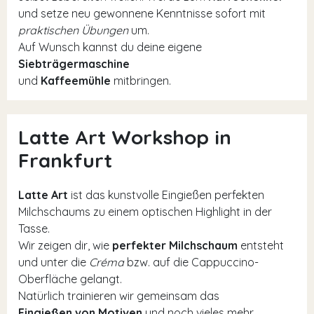
und setze neu gewonnene Kenntnisse sofort mit
praktischen Übungen
um.
Auf Wunsch kannst du deine eigene
Siebträgermaschine
und
Kaffeemühle
mitbringen.
Latte Art Workshop in
Frankfurt
Latte Art
ist das kunstvolle Eingießen perfekten
Milchschaums zu einem optischen Highlight in der
Tasse.
Wir zeigen dir, wie
perfekter Milchschaum
entsteht
und unter die
Créma
bzw. auf die Cappuccino-
Oberfläche gelangt.
Natürlich trainieren wir gemeinsam das
Eingießen von Motiven
und noch vieles mehr.