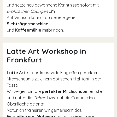
und setze neu gewonnene Kenntnisse sofort mit
praktischen Übungen
um.
Auf Wunsch kannst du deine eigene
Siebträgermaschine
und
Kaffeemühle
mitbringen.
Latte Art Workshop in
Frankfurt
Latte Art
ist das kunstvolle Eingießen perfekten
Milchschaums zu einem optischen Highlight in der
Tasse.
Wir zeigen dir, wie
perfekter Milchschaum
entsteht
und unter die
Créma
bzw. auf die Cappuccino-
Oberfläche gelangt.
Natürlich trainieren wir gemeinsam das
Eingießen von Motiven
und noch vieles mehr.