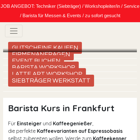
JOB ANGEBOT: Techniker (Siebträger) / Workshopleiter/in / Service
/ Barista für Messen & Events / zu sofort gesucht
GUTSCHEINE KAUFEN
FIRMENANFRAGEN
EVENT BUCHEN
BARISTA WORKSHOP
LATTE ART WORKSHOP
SIEBTRÄGER WERKSTATT
Barista Kurs in Frankfurt
Für
Einsteiger
und
Kaffeegenießer
,
die perfekte
Kaffeevarianten auf Espressobasis
selbst zubereiten wollen. Werde zum
Kaffeekenner