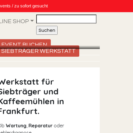
vents / zu sofort gesucht
Search
LINE SHOP
EVENT BUCHEN
SIEBTRÄGER WERKSTATT
Werkstatt für
Siebträger und
Kaffeemühlen in
Frankfurt.
Ob
Wartung
,
Reparatur
oder
ehlerdiagnose –