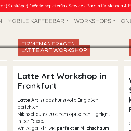
Siebträger) / Workshopleiter/in / Service / Barista für Messen & E
N
MOBILE KAFFEEBAR
WORKSHOPS
ON
FIRMENANFRAGEN
LATTE ART WORKSHOP
Latte Art Workshop in
Frankfurt
Latte Art
ist das kunstvolle Eingießen
perfekten
Milchschaums zu einem optischen Highlight
in der Tasse.
Wir zeigen dir, wie
perfekter Milchschaum
F