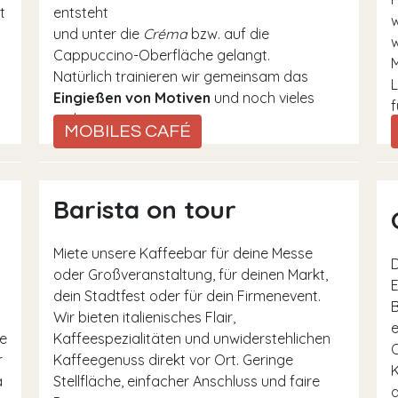
t
entsteht
w
und unter die
Créma
bzw. auf die
w
Cappuccino-Oberfläche gelangt.
Natürlich trainieren wir gemeinsam das
L
Eingießen von Motiven
und noch vieles
f
mehr.
MOBILES CAFÉ
Barista on tour
Miete unsere Kaffeebar für deine Messe
D
oder Großveranstaltung, für deinen Markt,
E
dein Stadtfest oder für dein Firmenevent.
B
Wir bieten italienisches Flair,
e
e
Kaffeespezialitäten und unwiderstehlichen
O
r
Kaffeegenuss direkt vor Ort. Geringe
K
a
Stellfläche, einfacher Anschluss und faire
a